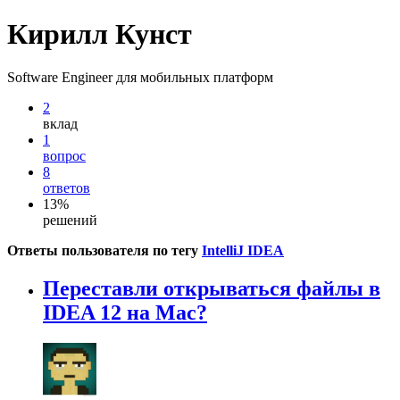
Кирилл Кунст
Software Engineer для мобильных платформ
2
вклад
1
вопрос
8
ответов
13%
решений
Ответы пользователя по тегу
IntelliJ IDEA
Переставли открываться файлы в
IDEA 12 на Mac?