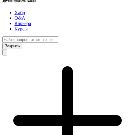
другие проекты хабра
Хабр
Q&A
Карьера
Курсы
Закрыть