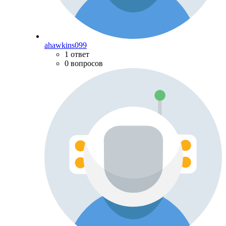
ahawkins099
1 ответ
0 вопросов