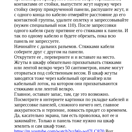
контактами от стойки, выпустите жгут наружу через
стойку сверху прикрученной панели, распушите жгут, и
с одного конца по кабелю отмеряйте расстояние до его
контактной группы, удалите оплетку и запрессовывайте
(нужен специальный нож 110). После запрессовки
одного кабеля сразу притяние его стяжками к панели. И
так по одному кабелю и будете обрезать, пока всю
панель не запрессуете.
Начинайте с дальних разъемов. Стяжками кабели
соберите друг с другом на панели.
Открутите ее , переверните и и вставьте на место.
Жгуты в шкафу обязательно прихватывать стяжками
или лентой велкро через 50 сантиметров, иначе могут
оторваться под собственным весом. В шкаф жгуты
заводятся тоже через кабельный органайзер или
кабельный лоток, на котором они прихватываются
стяжками или лентой велкро.
Главное, оставьте запас, там, где это возможно.
Посмотрите в интернете картинки по укладке кабелей и
запрессовке панелей, сложного ничего нет, главное
аккуратность и терпение, ловкость придет со временем.
Да, касательно экрана, там есть проволока, вот ее и
зажимайте. Только и панель тоже нужно на шкаф
землить и сам шкаф тоже.
https://m.youtube.com/watch?v=Wo-wd7LC870
Вот