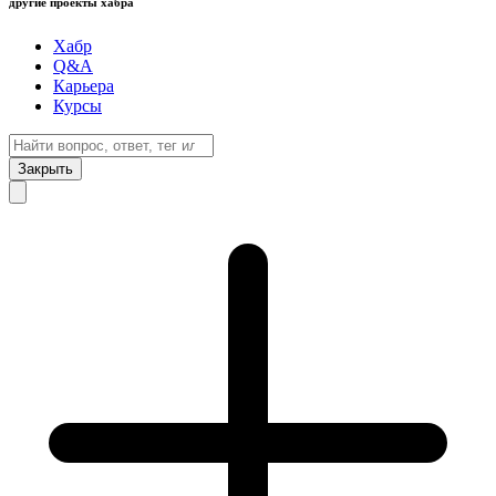
другие проекты хабра
Хабр
Q&A
Карьера
Курсы
Закрыть