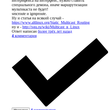
интернфейса на интерфейс, нужно ставить
специального демона, иначе маршрутизации
мультикаста не будет!
smcroute и igmproute.
Ну и статья на всякий случай -
https://www.altlinux.org/Static_Multicast_Routing
ну и -
http://xgu.ru/wiki/Multicast_в_Linux
Ответ написан
более трёх лет назад
4
комментария
4
комментария