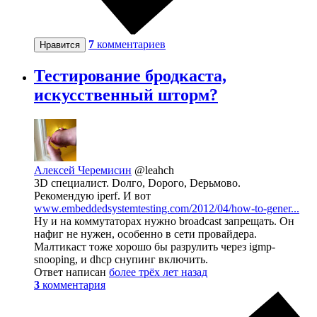
7
комментариев
Нравится
Тестирование бродкаста,
искусственный шторм?
Алексей Черемисин
@leahch
3D специалист. Dолго, Dорого, Dерьмово.
Рекомендую iperf. И вот
www.embeddedsystemtesting.com/2012/04/how-to-gener...
Ну и на коммутаторах нужно broadcast запрещать. Он
нафиг не нужен, особенно в сети провайдера.
Малтикаст тоже хорошо бы разрулить через igmp-
snooping, и dhcp снупинг включить.
Ответ написан
более трёх лет назад
3
комментария