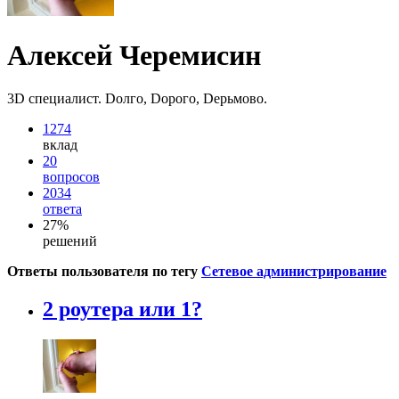
Алексей Черемисин
3D специалист. Dолго, Dорого, Dерьмово.
1274
вклад
20
вопросов
2034
ответа
27%
решений
Ответы пользователя по тегу
Сетевое администрирование
2 роутера или 1?