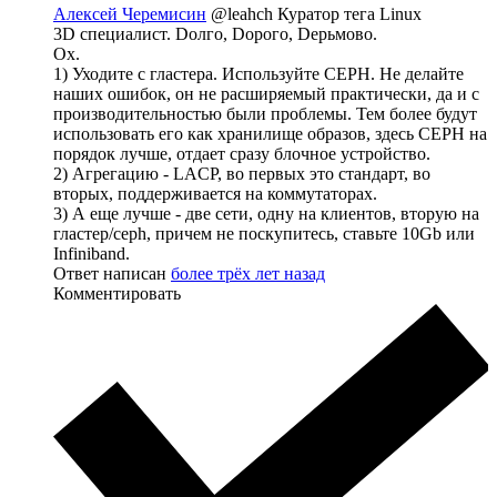
Алексей Черемисин
@leahch
Куратор тега Linux
3D специалист. Dолго, Dорого, Dерьмово.
Ох.
1) Уходите с гластера. Используйте CEPH. Не делайте
наших ошибок, он не расширяемый практически, да и с
производительностью были проблемы. Тем более будут
использовать его как хранилище образов, здесь CEPH на
порядок лучше, отдает сразу блочное устройство.
2) Агрегацию - LACP, во первых это стандарт, во
вторых, поддерживается на коммутаторах.
3) А еще лучше - две сети, одну на клиентов, вторую на
гластер/ceph, причем не поскупитесь, ставьте 10Gb или
Infiniband.
Ответ написан
более трёх лет назад
Комментировать