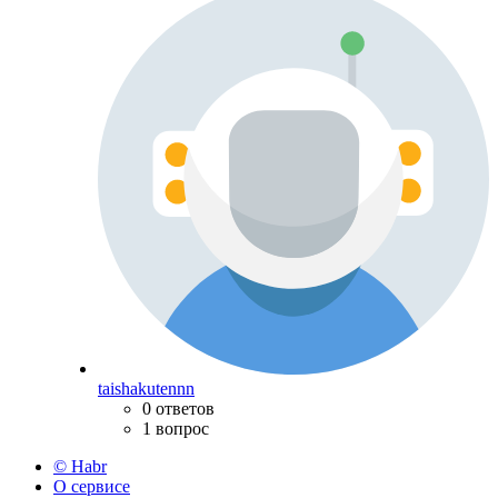
taishakutennn
0 ответов
1 вопрос
© Habr
О сервисе