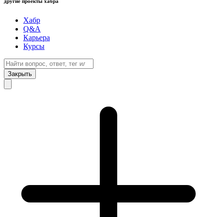
другие проекты хабра
Хабр
Q&A
Карьера
Курсы
Закрыть