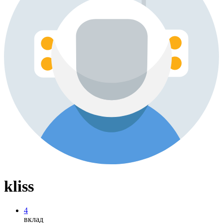
kliss
4
вклад