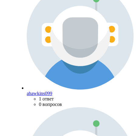
ahawkins099
1 ответ
0 вопросов