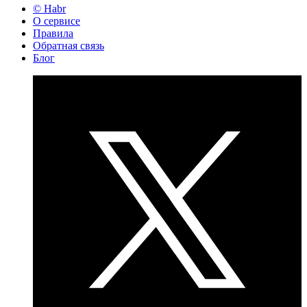
© Habr
О сервисе
Правила
Обратная связь
Блог