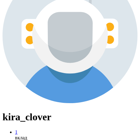
kira_clover
1
вклад