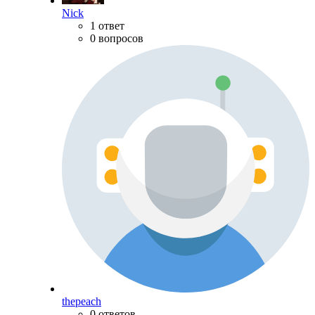
Nick
1 ответ
0 вопросов
thepeach
0 ответов