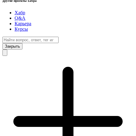
другие проекты хабра
Хабр
Q&A
Карьера
Курсы
Закрыть