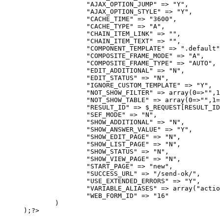
		"AJAX_OPTION_JUMP" => "Y",

		"AJAX_OPTION_STYLE" => "Y",

		"CACHE_TIME" => "3600",

		"CACHE_TYPE" => "A",

		"CHAIN_ITEM_LINK" => "",

		"CHAIN_ITEM_TEXT" => "",

		"COMPONENT_TEMPLATE" => ".default",

		"COMPOSITE_FRAME_MODE" => "A",

		"COMPOSITE_FRAME_TYPE" => "AUTO",

		"EDIT_ADDITIONAL" => "N",

		"EDIT_STATUS" => "N",

		"IGNORE_CUSTOM_TEMPLATE" => "Y",

		"NOT_SHOW_FILTER" => array(0=>"",1=>"",),

		"NOT_SHOW_TABLE" => array(0=>"",1=>"",),

		"RESULT_ID" => $_REQUEST[RESULT_ID],

		"SEF_MODE" => "N",

		"SHOW_ADDITIONAL" => "N",

		"SHOW_ANSWER_VALUE" => "Y",

		"SHOW_EDIT_PAGE" => "N",

		"SHOW_LIST_PAGE" => "N",

		"SHOW_STATUS" => "N",

		"SHOW_VIEW_PAGE" => "N",

		"START_PAGE" => "new",

		"SUCCESS_URL" => "/send-ok/",

		"USE_EXTENDED_ERRORS" => "Y",

		"VARIABLE_ALIASES" => array("action"=>"action",),

		"WEB_FORM_ID" => "16"

	)

);?>