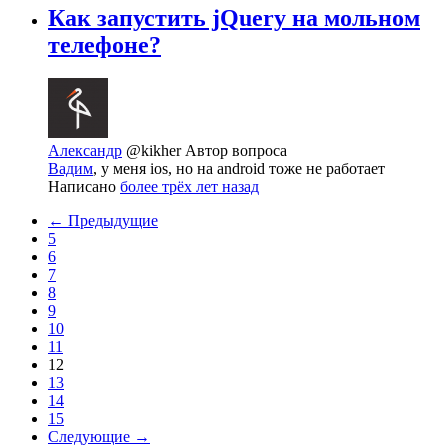
Как запустить jQuery на мольном
телефоне?
Александр
@kikher
Автор вопроса
Вадим
, у меня ios, но на android тоже не работает
Написано
более трёх лет назад
← Предыдущие
5
6
7
8
9
10
11
12
13
14
15
Следующие →