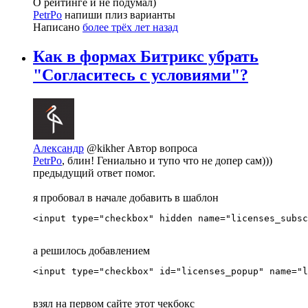
О рейтинге и не подумал)
PetrPo
напиши плиз варианты
Написано
более трёх лет назад
Как в формах Битрикс убрать
"Согласитесь с условиями"?
Александр
@kikher
Автор вопроса
PetrPo
, блин! Гениально и тупо что не допер сам)))
предыдущий ответ помог.
я пробовал в начале добавить в шаблон
<input type="checkbox" hidden name="licenses_subsc
а решилось добавлением
<input type="checkbox" id="licenses_popup" name="l
взял на первом сайте этот чекбокс