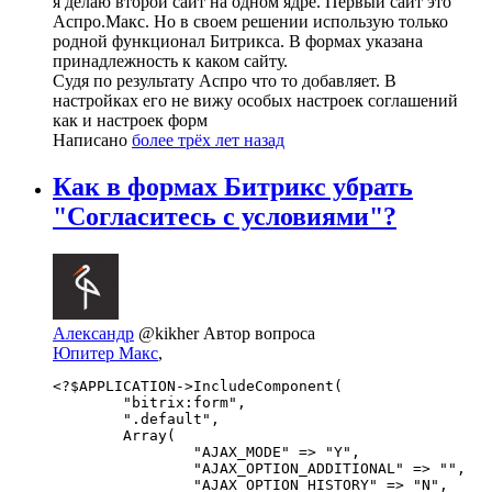
я делаю второй сайт на одном ядре. Первый сайт это
Аспро.Макс. Но в своем решении использую только
родной функционал Битрикса. В формах указана
принадлежность к каком сайту.
Судя по результату Аспро что то добавляет. В
настройках его не вижу особых настроек соглашений
как и настроек форм
Написано
более трёх лет назад
Как в формах Битрикс убрать
"Согласитесь с условиями"?
Александр
@kikher
Автор вопроса
Юпитер Макс
,
<?$APPLICATION->IncludeComponent(

	"bitrix:form",

	".default",

	Array(

		"AJAX_MODE" => "Y",

		"AJAX_OPTION_ADDITIONAL" => "",

		"AJAX_OPTION_HISTORY" => "N",
