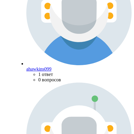
ahawkins099
1 ответ
0 вопросов