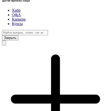
другие проекты хабра
Хабр
Q&A
Карьера
Курсы
Закрыть