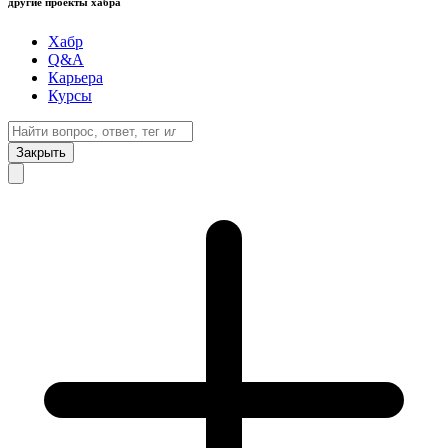
другие проекты хабра
Хабр
Q&A
Карьера
Курсы
Закрыть