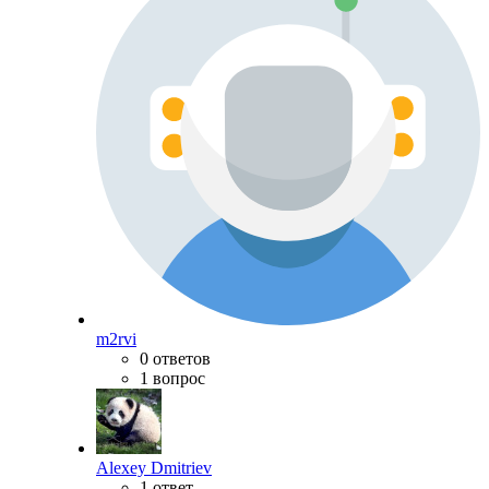
m2rvi
0 ответов
1 вопрос
Alexey Dmitriev
1 ответ