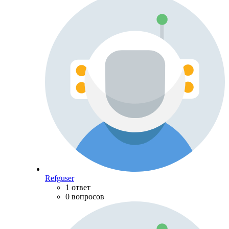
Refguser
1 ответ
0 вопросов