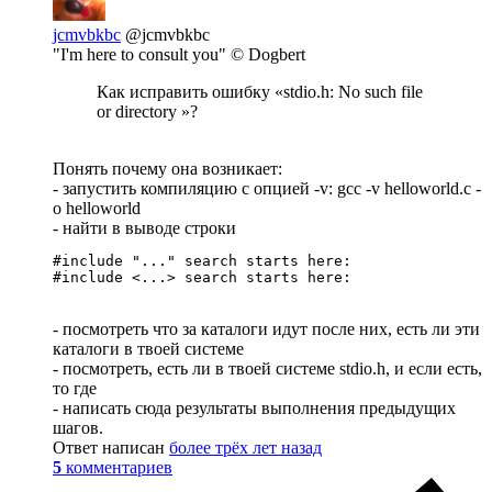
jcmvbkbc
@jcmvbkbc
"I'm here to consult you" © Dogbert
Как исправить ошибку «stdio.h: No such file
or directory »?
Понять почему она возникает:
- запустить компиляцию с опцией -v: gcc -v helloworld.c -
o helloworld
- найти в выводе строки
#include "..." search starts here:

#include <...> search starts here:
- посмотреть что за каталоги идут после них, есть ли эти
каталоги в твоей системе
- посмотреть, есть ли в твоей системе stdio.h, и если есть,
то где
- написать сюда результаты выполнения предыдущих
шагов.
Ответ написан
более трёх лет назад
5
комментариев