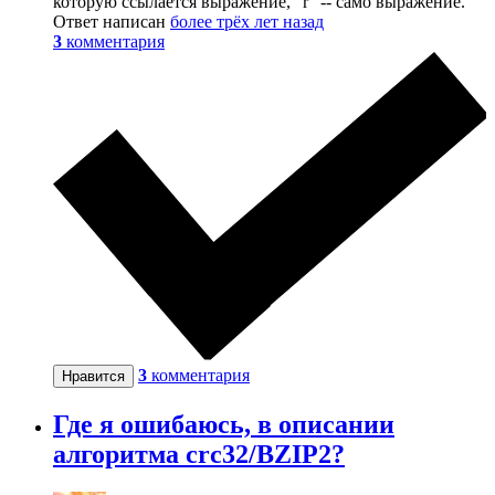
которую ссылается выражение, "r" -- само выражение.
Ответ написан
более трёх лет назад
3
комментария
3
комментария
Нравится
Где я ошибаюсь, в описании
алгоритма crc32/BZIP2?