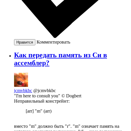
Комментировать
Нравится
Как передать память из Си в
ассемблер?
jcmvbkbc
@jcmvbkbc
"I'm here to consult you" © Dogbert
Неправильный констрейнт:
[arr] "m" (arr)
вместо "m" должно быть "r". "m" означает память на