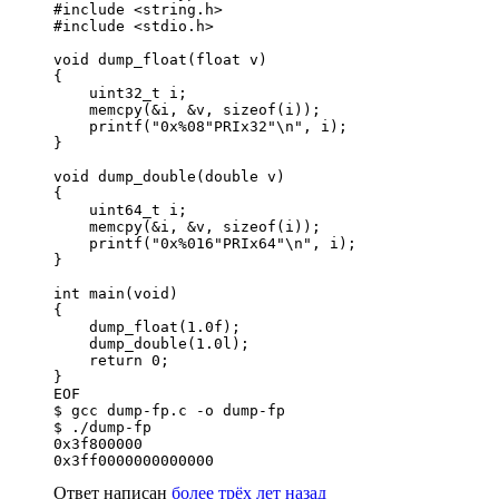
#include <string.h>

#include <stdio.h>

void dump_float(float v)

{

    uint32_t i;

    memcpy(&i, &v, sizeof(i));

    printf("0x%08"PRIx32"\n", i);

}

void dump_double(double v)

{

    uint64_t i;

    memcpy(&i, &v, sizeof(i));

    printf("0x%016"PRIx64"\n", i);

}

int main(void)

{

    dump_float(1.0f);

    dump_double(1.0l);

    return 0;

}

EOF

$ gcc dump-fp.c -o dump-fp 

$ ./dump-fp 

0x3f800000                                        
0x3ff0000000000000
Ответ написан
более трёх лет назад