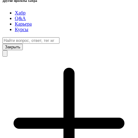
другие проекты хабра
Хабр
Q&A
Карьера
Курсы
Закрыть