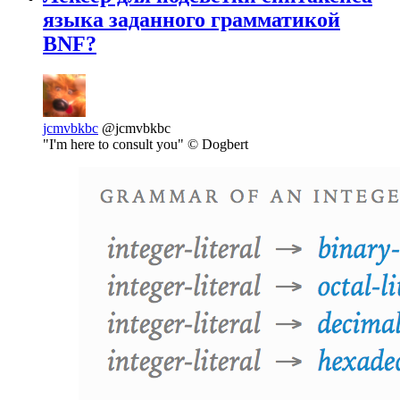
языка заданного грамматикой
BNF?
jcmvbkbc
@jcmvbkbc
"I'm here to consult you" © Dogbert