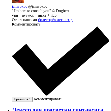
jcmvbkbc
@jcmvbkbc
"I'm here to consult you" © Dogbert
vim + avr-gcc + make + gdb
Ответ написан
более трёх лет назад
Комментировать
Комментировать
Нравится
1
Лексер для подсветки синтаксиса