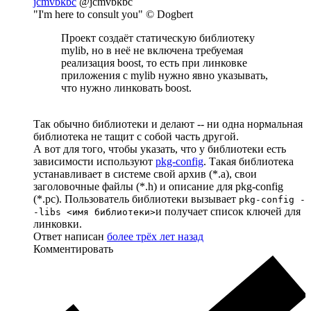
jcmvbkbc
@jcmvbkbc
"I'm here to consult you" © Dogbert
Проект создаёт статическую библиотеку
mylib, но в неё не включена требуемая
реализация boost, то есть при линковке
приложения с mylib нужно явно указывать,
что нужно линковать boost.
Так обычно библиотеки и делают -- ни одна нормальная
библиотека не тащит с собой часть другой.
А вот для того, чтобы указать, что у библиотеки есть
зависимости используют
pkg-config
. Такая библиотека
устанавливает в системе свой архив (*.a), свои
заголовочные файлы (*.h) и описание для pkg-config
(*.pc). Пользователь библиотеки вызывает
pkg-config -
и получает список ключей для
-libs <имя библиотеки>
линковки.
Ответ написан
более трёх лет назад
Комментировать