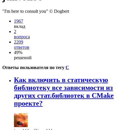
"I'm here to consult you" © Dogbert
1967
вклад
2
вопроса
2209
ответов
49%
решений
Ответы пользователя по тегу
C
Как включить в статическую
библиотеку все зависимости из
других стат.библиотек в CMake
проекте?