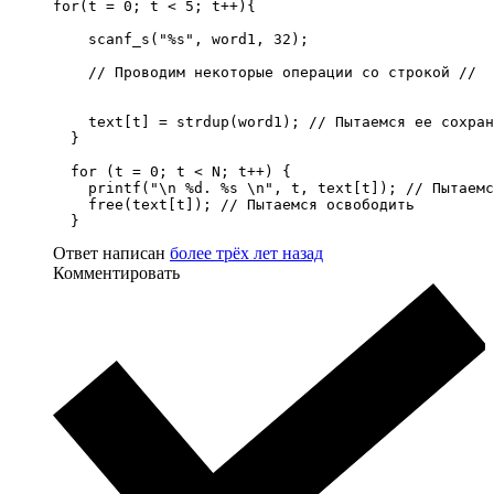
for(t = 0; t < 5; t++){

    scanf_s("%s", word1, 32);

    // Проводим некоторые операции со строкой //

    text[t] = strdup(word1); // Пытаемся ее сохран
  }

  for (t = 0; t < N; t++) {

    printf("\n %d. %s \n", t, text[t]); // Пытаемс
    free(text[t]); // Пытаемся освободить

  }
Ответ написан
более трёх лет назад
Комментировать