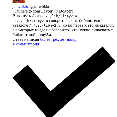
jcmvbkbc
@jcmvbkbc
"I'm here to consult you" © Dogbert
Выкинуть -L из
.
-L/./lib/libmy2.a
говорит "искать библиотеки в
-L/./lib/libmy2.a
каталоге
, но во-первых это не каталог,
/./lib/libmy2.a
а во-вторых нигде не говорится, что нужно линковать с
библиотекой libmy2.a.
Ответ написан
более трёх лет назад
4
комментария