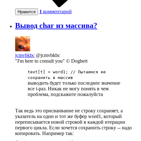
1
комментарий
Нравится
Вывод char из массива?
jcmvbkbc
@jcmvbkbc
"I'm here to consult you" © Dogbert
text[t] = word1; // Пытаемся ее
сохранить в массив
выводить будет только последнее значение
все i-раз. Никак не могу понять в чем
проблема, подскажите пожалуйста
Так ведь это присваивание не строку сохраняет, а
указатель на один и тот же буфер word1, который
переписывается новой строкой в каждой итерации
первого цикла. Если хочется сохранить строку -- надо
копировать. Например так: