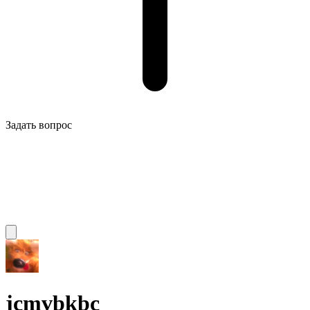
Задать вопрос
jcmvbkbc