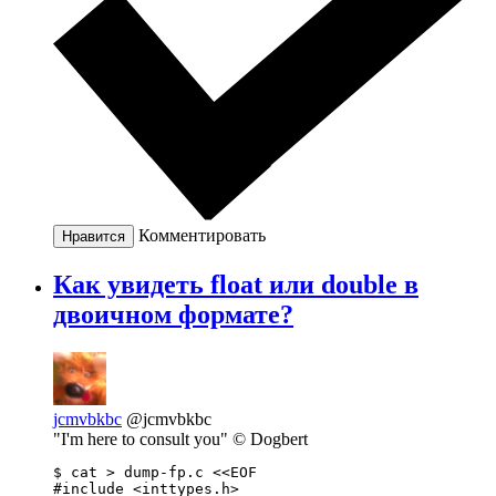
Комментировать
Нравится
Как увидеть float или double в
двоичном формате?
jcmvbkbc
@jcmvbkbc
"I'm here to consult you" © Dogbert
$ cat > dump-fp.c <<EOF

#include <inttypes.h>
