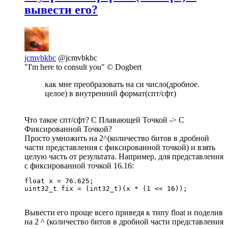
вывести его?
jcmvbkbc
@jcmvbkbc
"I'm here to consult you" © Dogbert
как мне преобразовать на си число(дробное.
целое) в внутренний формат(спт/сфт)
Что такое спт/сфт? С Плавающей Точкой -> С
Фиксированной Точкой?
Просто умножить на 2^(количество битов в дробной
части представления с фиксированной точкой) и взять
целую часть от результата. Например, для представления
с фиксированной точкой 16.16:
float x = 76.625;

uint32_t fix = (int32_t)(x * (1 << 16));
Вывести его проще всего приведя к типу float и поделив
на 2 ^ (количество битов в дробной части представления