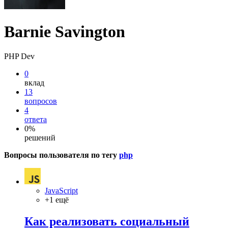
Barnie Savington
PHP Dev
0
вклад
13
вопросов
4
ответа
0%
решений
Вопросы пользователя по тегу
php
JavaScript
+1 ещё
Как реализовать социальный