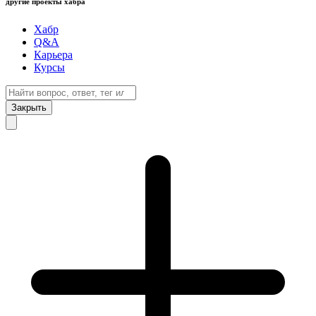
другие проекты хабра
Хабр
Q&A
Карьера
Курсы
Закрыть