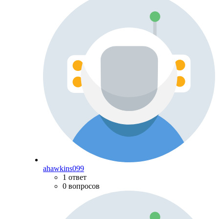
ahawkins099
1 ответ
0 вопросов