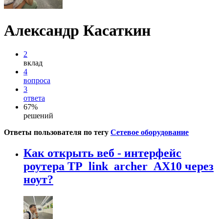
Александр Касаткин
2
вклад
4
вопроса
3
ответа
67%
решений
Ответы пользователя по тегу
Сетевое оборудование
Как открыть веб - интерфейс
роутера TP_link_archer_AX10 через
ноут?