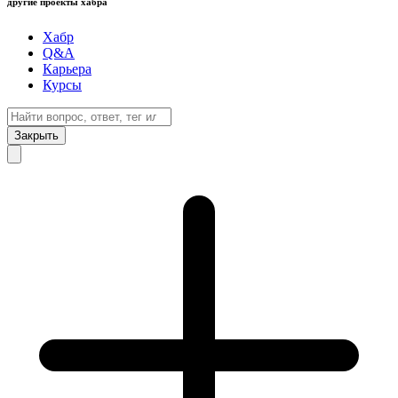
другие проекты хабра
Хабр
Q&A
Карьера
Курсы
Закрыть