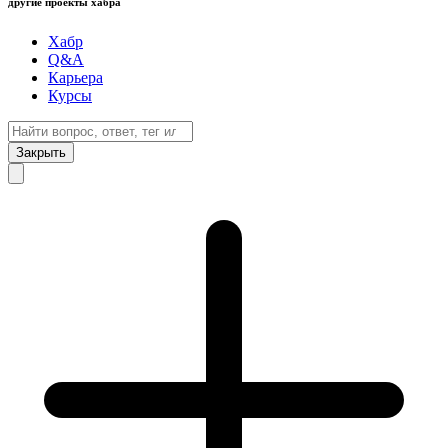
другие проекты хабра
Хабр
Q&A
Карьера
Курсы
Закрыть