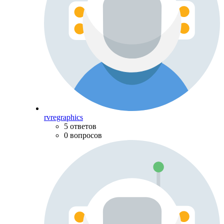
rvregraphics
5 ответов
0 вопросов