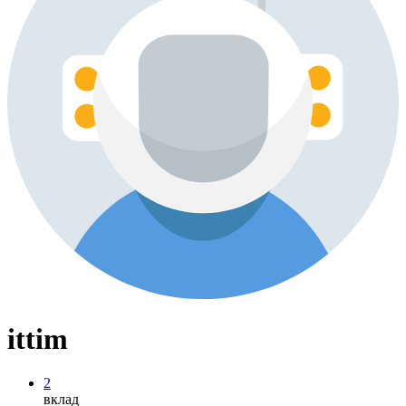
ittim
2
вклад