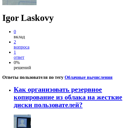
Igor Laskovy
0
вклад
2
вопроса
1
ответ
0%
решений
Ответы пользователя по тегу
Облачные вычисления
Как организовать резервное
копирование из облака на жесткие
диски пользователей?