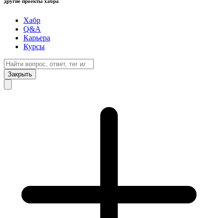
другие проекты хабра
Хабр
Q&A
Карьера
Курсы
Закрыть