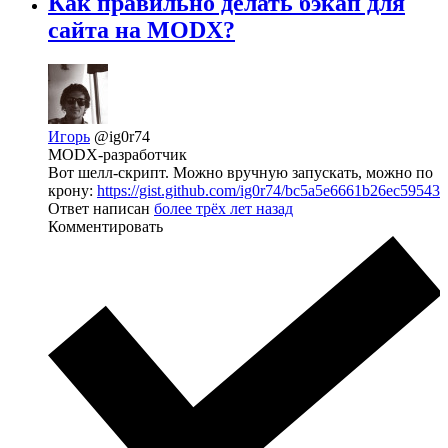
Как правильно делать бэкап для
сайта на MODX?
Игорь
@ig0r74
MODX-разработчик
Вот шелл-скрипт. Можно вручную запускать, можно по
крону:
https://gist.github.com/ig0r74/bc5a5e6661b26ec59543
Ответ написан
более трёх лет назад
Комментировать