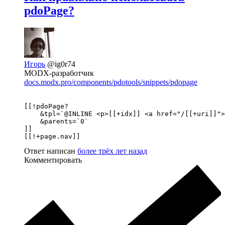
pdoPage?
Игорь
@ig0r74
MODX-разработчик
docs.modx.pro/components/pdotools/snippets/pdopage
[[!pdoPage?

    &tpl=`@INLINE <p>[[+idx]] <a href="/[[+uri]]">
    &parents=`0`

]]

[[!+page.nav]]
Ответ написан
более трёх лет назад
Комментировать