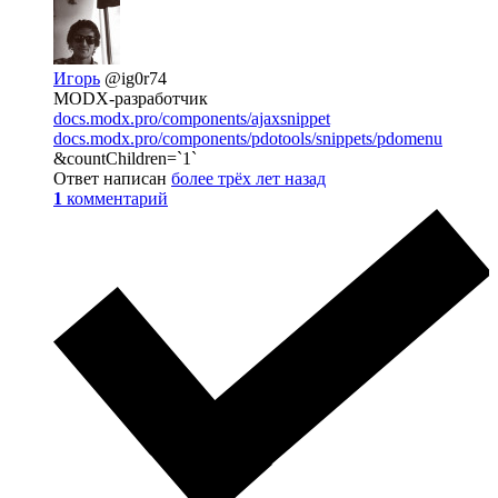
Игорь
@ig0r74
MODX-разработчик
docs.modx.pro/components/ajaxsnippet
docs.modx.pro/components/pdotools/snippets/pdomenu
&countChildren=`1`
Ответ написан
более трёх лет назад
1
комментарий