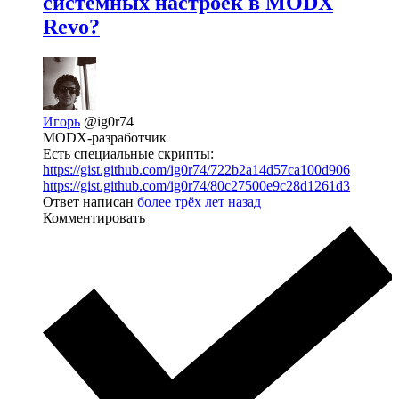
системных настроек в MODX
Revo?
Игорь
@ig0r74
MODX-разработчик
Есть специальные скрипты:
https://gist.github.com/ig0r74/722b2a14d57ca100d906
https://gist.github.com/ig0r74/80c27500e9c28d1261d3
Ответ написан
более трёх лет назад
Комментировать