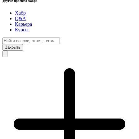
другие проекты хабра
Хабр
Q&A
Карьера
Курсы
Закрыть