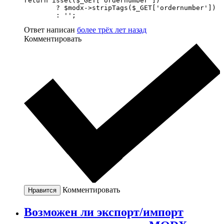
return isset($_GET['ordernumber'])

	? $modx->stripTags($_GET['ordernumber'])

	: '';
Ответ написан
более трёх лет назад
Комментировать
Комментировать
Нравится
Возможен ли экспорт/импорт