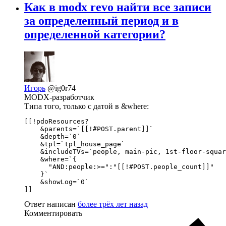
Как в modx revo найти все записи
за определенный период и в
определенной категории?
Игорь
@ig0r74
MODX-разработчик
Типа того, только с датой в &where:
[[!pdoResources?

    &parents=`[[!#POST.parent]]`

    &depth=`0`

    &tpl=`tpl_house_page`

    &includeTVs=`people, main-pic, 1st-floor-squar
    &where=`{

      "AND:people:>=":"[[!#POST.people_count]]"

    }`

    &showLog=`0`

]]
Ответ написан
более трёх лет назад
Комментировать