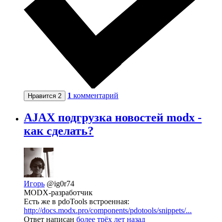
1
комментарий
Нравится
2
AJAX подгрузка новостей modx -
как сделать?
Игорь
@ig0r74
MODX-разработчик
Есть же в pdoTools встроенная:
http://docs.modx.pro/components/pdotools/snippets/...
Ответ написан
более трёх лет назад