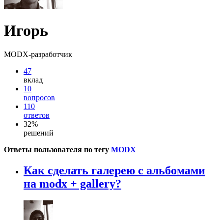
Игорь
MODX-разработчик
47
вклад
10
вопросов
110
ответов
32%
решений
Ответы пользователя по тегу
MODX
Как сделать галерею с альбомами
на modx + gallery?