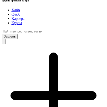
другие проекты хабра
Хабр
Q&A
Карьера
Курсы
Закрыть