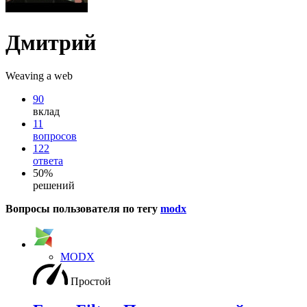
Дмитрий
Weaving a web
90
вклад
11
вопросов
122
ответа
50%
решений
Вопросы пользователя по тегу
modx
MODX
Простой