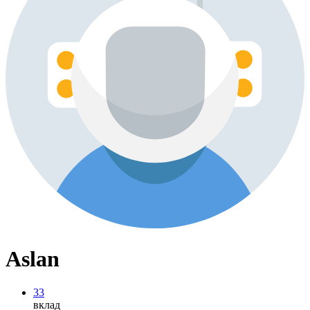
Aslan
33
вклад