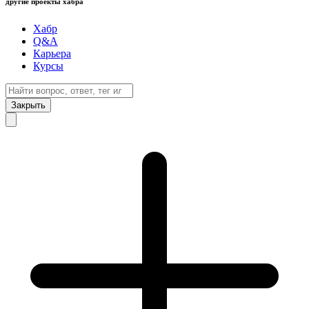
другие проекты хабра
Хабр
Q&A
Карьера
Курсы
Закрыть