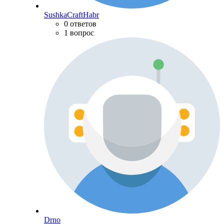
SushkaCraftHabr
0 ответов
1 вопрос
Drno