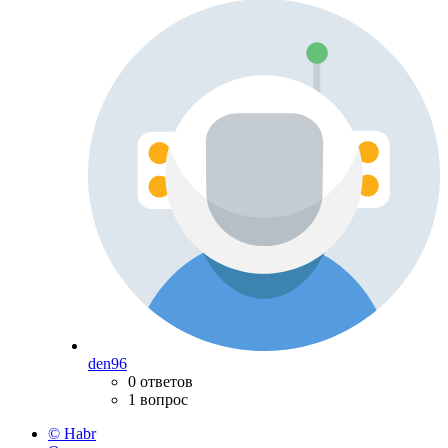
den96
0 ответов
1 вопрос
© Habr