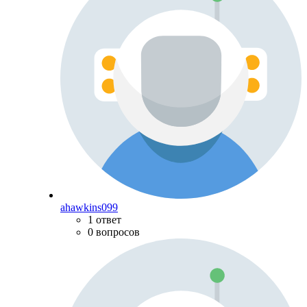
ahawkins099
1 ответ
0 вопросов