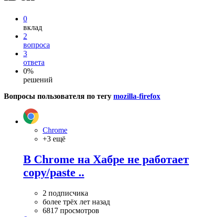
0
вклад
2
вопроса
3
ответа
0%
решений
Вопросы пользователя по тегу
mozilla-firefox
Chrome
+3 ещё
В Chrome на Хабре не работает
copy/paste ..
2 подписчика
более трёх лет назад
6817 просмотров