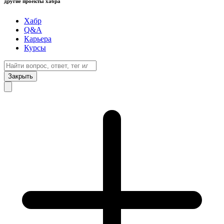
другие проекты хабра
Хабр
Q&A
Карьера
Курсы
Закрыть