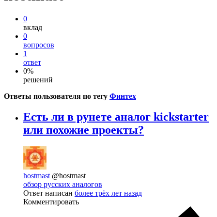
0
вклад
0
вопросов
1
ответ
0%
решений
Ответы пользователя по тегу
Финтех
Есть ли в рунете аналог kickstarter
или похожие проекты?
hostmast
@hostmast
обзор русских аналогов
Ответ написан
более трёх лет назад
Комментировать