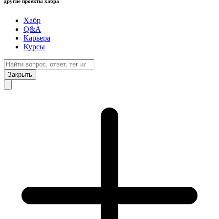
другие проекты хабра
Хабр
Q&A
Карьера
Курсы
Закрыть