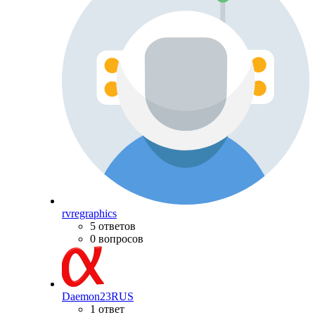
rvregraphics
5 ответов
0 вопросов
Daemon23RUS
1 ответ