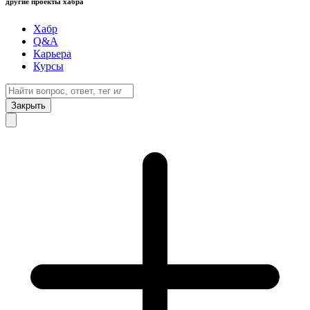
другие проекты хабра
Хабр
Q&A
Карьера
Курсы
Закрыть