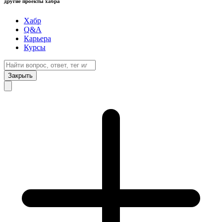
другие проекты хабра
Хабр
Q&A
Карьера
Курсы
Закрыть