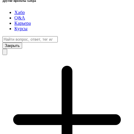
другие проекты хабра
Хабр
Q&A
Карьера
Курсы
Закрыть