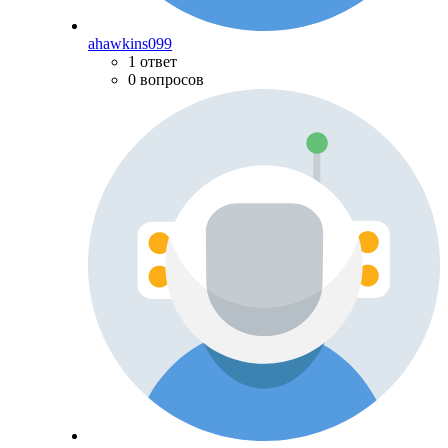
ahawkins099
1 ответ
0 вопросов