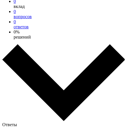
0
вклад
0
вопросов
0
ответов
0%
решений
Ответы