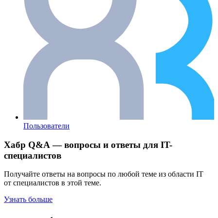
Пользователи
Хабр Q&A — вопросы и ответы для IT-
специалистов
Получайте ответы на вопросы по любой теме из области IT
от специалистов в этой теме.
Узнать больше