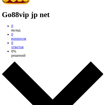
Go88vip jp net
0
вклад
0
вопросов
0
ответов
0%
решений