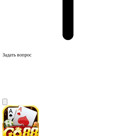
Задать вопрос