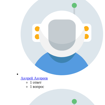
Андрей Андреев
1 ответ
1 вопрос