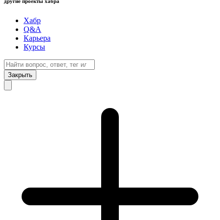
другие проекты хабра
Хабр
Q&A
Карьера
Курсы
Закрыть