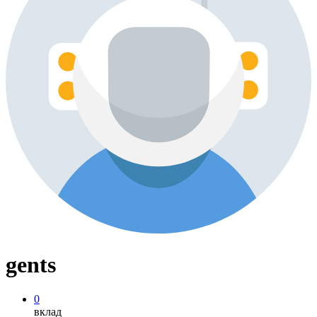
gents
0
вклад