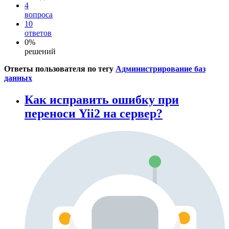
4
вопроса
10
ответов
0%
решений
Ответы пользователя по тегу
Администрирование баз
данных
Как исправить ошибку при
переноси Yii2 на сервер?