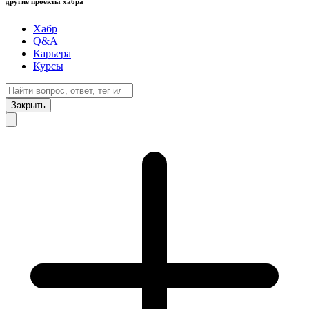
другие проекты хабра
Хабр
Q&A
Карьера
Курсы
Закрыть