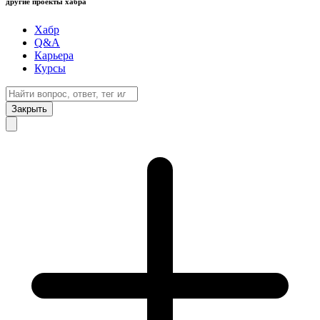
другие проекты хабра
Хабр
Q&A
Карьера
Курсы
Закрыть