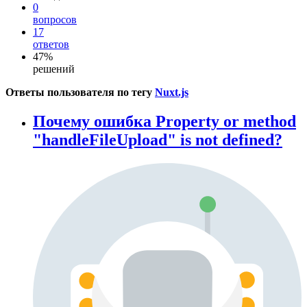
0
вопросов
17
ответов
47%
решений
Ответы пользователя по тегу
Nuxt.js
Почему ошибка Property or method
"handleFileUpload" is not defined?