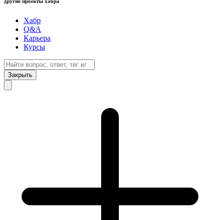
другие проекты хабра
Хабр
Q&A
Карьера
Курсы
Закрыть