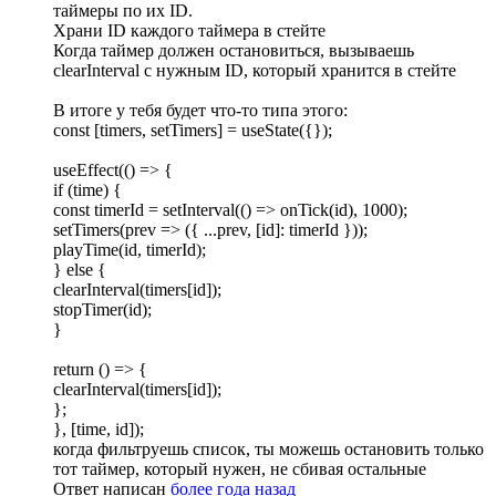
таймеры по их ID.
Храни ID каждого таймера в стейте
Когда таймер должен остановиться, вызываешь
clearInterval с нужным ID, который хранится в стейте
В итоге у тебя будет что-то типа этого:
const [timers, setTimers] = useState({});
useEffect(() => {
if (time) {
const timerId = setInterval(() => onTick(id), 1000);
setTimers(prev => ({ ...prev, [id]: timerId }));
playTime(id, timerId);
} else {
clearInterval(timers[id]);
stopTimer(id);
}
return () => {
clearInterval(timers[id]);
};
}, [time, id]);
когда фильтруешь список, ты можешь остановить только
тот таймер, который нужен, не сбивая остальные
Ответ написан
более года назад