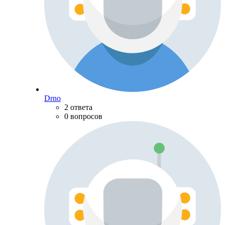
Drno
2 ответа
0 вопросов