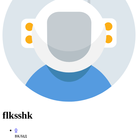
flksshk
0
вклад