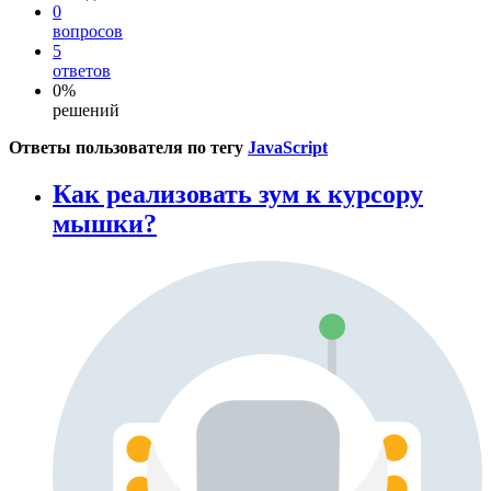
0
вопросов
5
ответов
0%
решений
Ответы пользователя по тегу
JavaScript
Как реализовать зум к курсору
мышки?