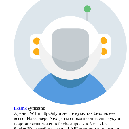
flksshk
@flksshk
Храни JWT в httpOnly и secure куке, так безопаснее
всего. На сервере Next.js ты спокойно читаешь куку и
подставляешь токен в fetch-запросы к Nest. Для
Socket.IO сделай отдельный API-эндпоинт: он читает