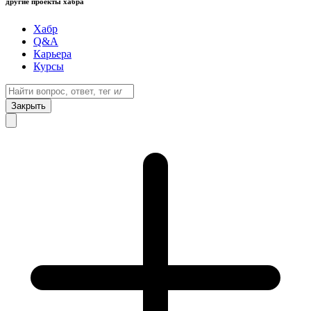
другие проекты хабра
Хабр
Q&A
Карьера
Курсы
Закрыть