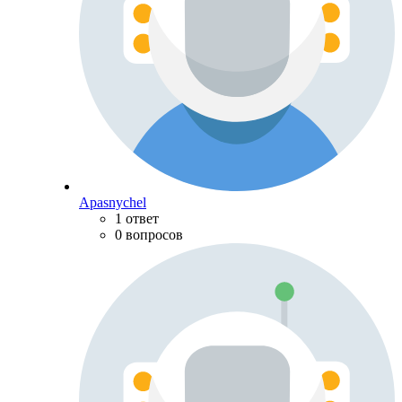
Apasnychel
1 ответ
0 вопросов