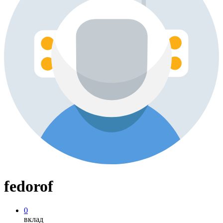
fedorof
0
вклад