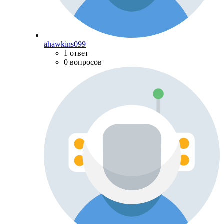
ahawkins099
1 ответ
0 вопросов