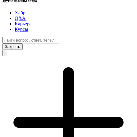
другие проекты хабра
Хабр
Q&A
Карьера
Курсы
Закрыть