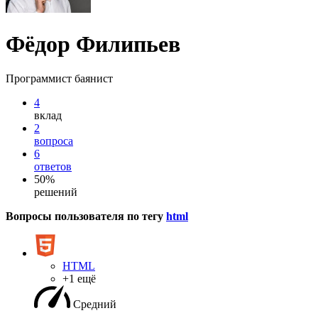
Фёдор Филипьев
Программист баянист
4
вклад
2
вопроса
6
ответов
50%
решений
Вопросы пользователя по тегу
html
HTML
+1 ещё
Средний