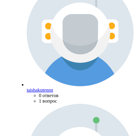
taishakutennn
0 ответов
1 вопрос