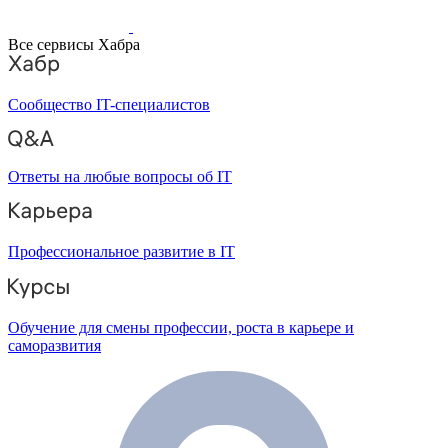
Все сервисы Хабра
Сообщество IT-специалистов
Ответы на любые вопросы об IT
Профессиональное развитие в IT
Обучение для смены профессии, роста в карьере и
саморазвития