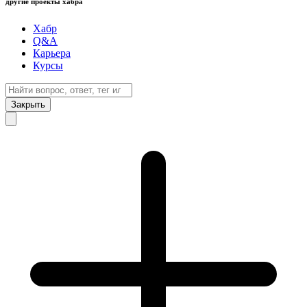
другие проекты хабра
Хабр
Q&A
Карьера
Курсы
Закрыть