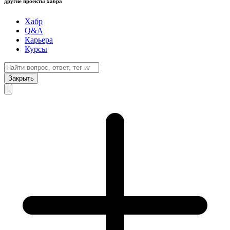
другие проекты хабра
Хабр
Q&A
Карьера
Курсы
Закрыть