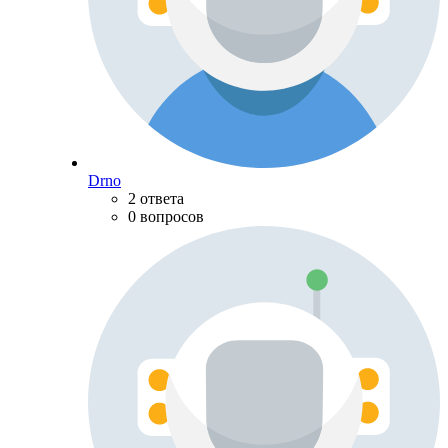
Drno
2 ответа
0 вопросов