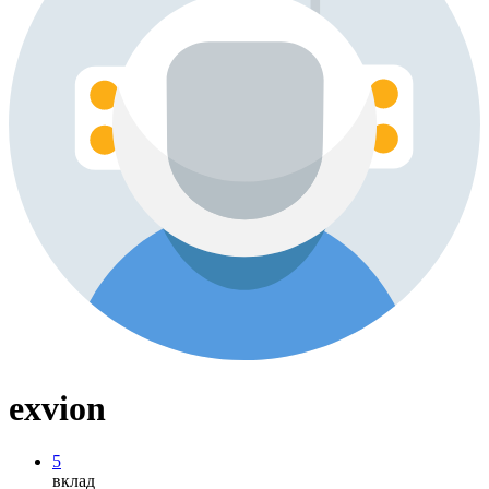
exvion
5
вклад