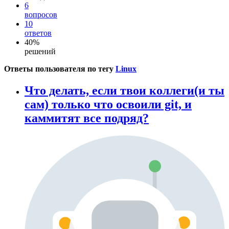
6
вопросов
10
ответов
40%
решений
Ответы пользователя по тегу
Linux
Что делать, если твои коллеги(и ты
сам) только что освоили git, и
каммитят все подряд?