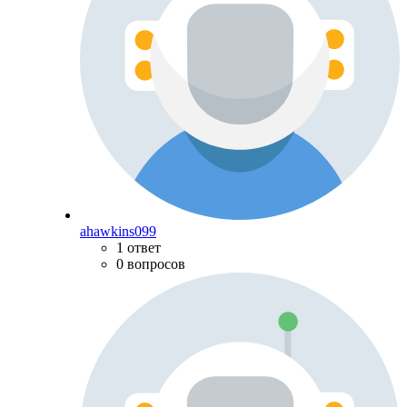
ahawkins099
1 ответ
0 вопросов