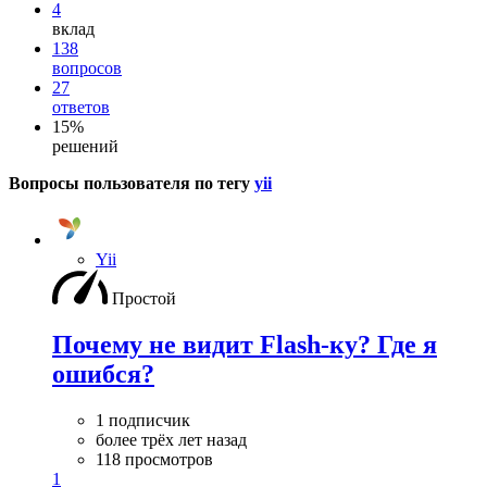
4
вклад
138
вопросов
27
ответов
15%
решений
Вопросы пользователя по тегу
yii
Yii
Простой
Почему не видит Flash-ку? Где я
ошибся?
1 подписчик
более трёх лет назад
118 просмотров
1