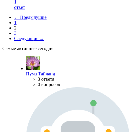
1
ответ
← Предыдущие
1
2
3
Следующие →
Самые активные сегодня
Пума Тайланд
3 ответа
0 вопросов