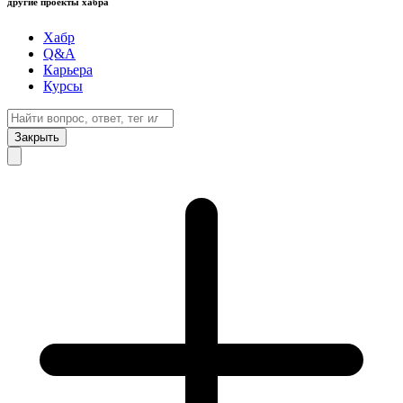
другие проекты хабра
Хабр
Q&A
Карьера
Курсы
Закрыть