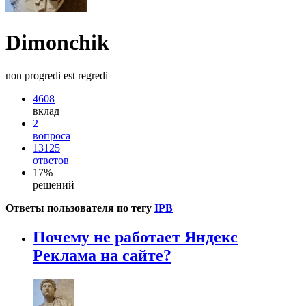
Dimonchik
non progredi est regredi
4608
вклад
2
вопроса
13125
ответов
17%
решений
Ответы пользователя по тегу
IPB
Почему не работает Яндекс
Реклама на сайте?