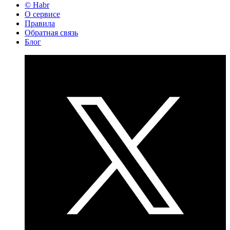
© Habr
О сервисе
Правила
Обратная связь
Блог