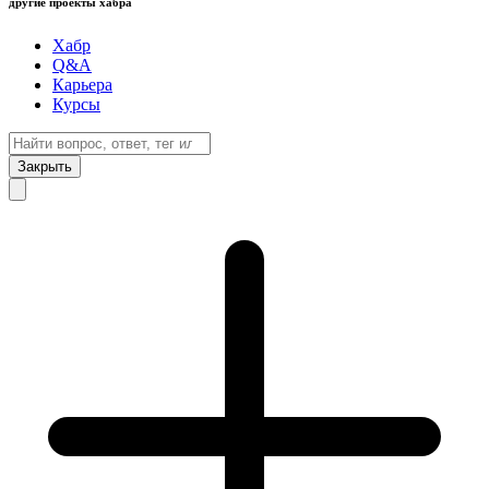
другие проекты хабра
Хабр
Q&A
Карьера
Курсы
Закрыть