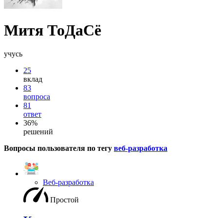
Митя ТоДаСё
учусь
25
вклад
83
вопроса
81
ответ
36%
решений
Вопросы пользователя по тегу
веб-разработка
Веб-разработка
Простой