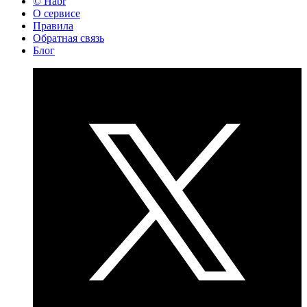
© Habr
О сервисе
Правила
Обратная связь
Блог