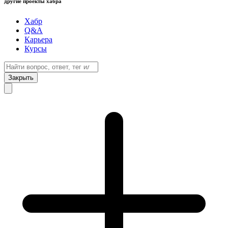
другие проекты хабра
Хабр
Q&A
Карьера
Курсы
Закрыть