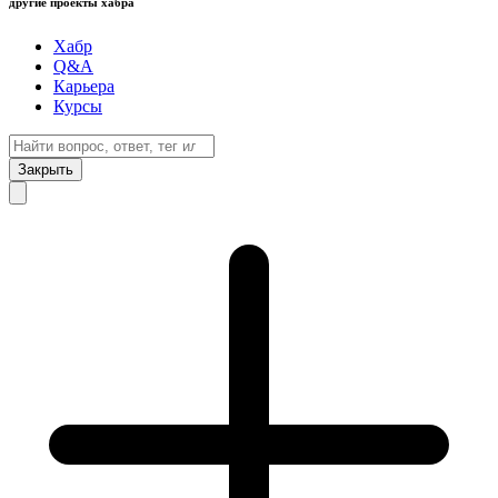
другие проекты хабра
Хабр
Q&A
Карьера
Курсы
Закрыть