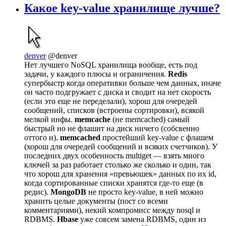
Какое key-value хранилище лучше?
denver
@denver
Нет лучшего NoSQL хранилища вообще, есть под
задачи, у каждого плюсы и ограничения.
Redis
супербыстр когда оперативки больше чем данных, иначе
он часто подгружает с диска и сводит на нет скорость
(если это еще не переделали), хорош для очередей
сообщений, списков (встроены сортировки), всякой
мелкой инфы.
memcache
(не memcached) самый
быстрый но не флашит на диск ничего (собсвенно
оттого и).
memcached
простейший key-value с флашем
(хорош для очередей сообщений и всяких счетчиков). У
последних двух особенность multiget — взять много
ключей за раз работает столько же сколько и один, так
что хорош для хранения «превьюшек» данных по их id,
когда сортированные списки хранятся где-то еще (в
редис).
MongoDB
не просто key-value, в ней можно
хранить целые документы (пост со всеми
комментариями), некий компромисс между nosql и
RDBMS.
Hbase
уже совсем замена RDBMS, один из