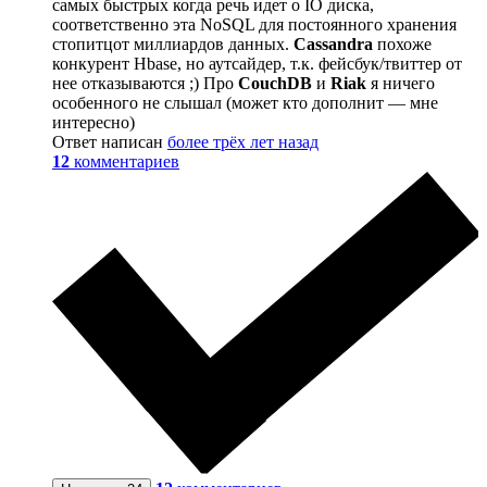
самых быстрых когда речь идет о IO диска,
соответственно эта NoSQL для постоянного хранения
стопитцот миллиардов данных.
Cassandra
похоже
конкурент Hbase, но аутсайдер, т.к. фейсбук/твиттер от
нее отказываются ;) Про
CouchDB
и
Riak
я ничего
особенного не слышал (может кто дополнит — мне
интересно)
Ответ написан
более трёх лет назад
12
комментариев