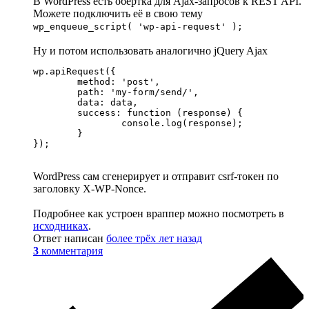
В WordPress есть обертка для Ajax-запросов к REST API.
Можете подключить её в свою тему
wp_enqueue_script( 'wp-api-request' );
Ну и потом использовать аналогично jQuery Ajax
wp.apiRequest({

	method: 'post',

	path: 'my-form/send/',

	data: data,

	success: function (response) {

		console.log(response);

	}

});
WordPress сам сгенерирует и отправит csrf-токен по
заголовку X-WP-Nonce.
Подробнее как устроен враппер можно посмотреть в
исходниках
.
Ответ написан
более трёх лет назад
3
комментария