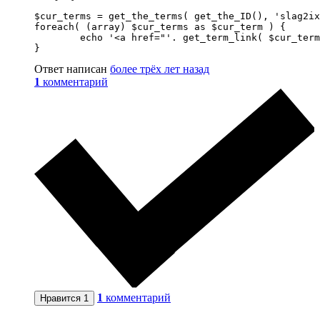
$cur_terms = get_the_terms( get_the_ID(), 'slag2ix
foreach( (array) $cur_terms as $cur_term ) {

	echo '<a href="'. get_term_link( $cur_term->term_id ) .'">'. $cur_term->name .'</a>,';

}
Ответ написан
более трёх лет назад
1
комментарий
1
комментарий
Нравится
1