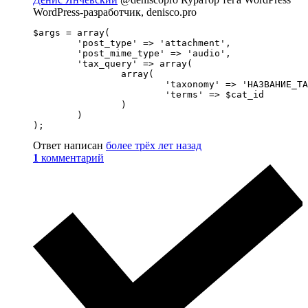
WordPress-разработчик, denisco.pro
$args = array(

	'post_type' => 'attachment',

	'post_mime_type' => 'audio',

	'tax_query' => array(

		array(

			'taxonomy' => 'НАЗВАНИЕ_ТАКСОНОМИИ',

			'terms' => $cat_id

		)

	)

);
Ответ написан
более трёх лет назад
1
комментарий