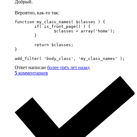
Добрый.
Вероятно, как-то так:
function my_class_names( $classes ) {

	if( is_front_page() ) {

		$classes = array('home');

	}

	return $classes;

}

add_filter( 'body_class', 'my_class_names' );
Ответ написан
более трёх лет назад
5
комментариев