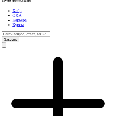
другие проекты хабра
Хабр
Q&A
Карьера
Курсы
Закрыть