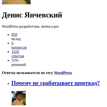
Денис Янчевский
WordPress-разработчик, denisco.pro
858
вклад
0
вопросов
1020
ответов
55%
решений
Ответы пользователя по тегу
WordPress
Почему не срабатывает шорткод?