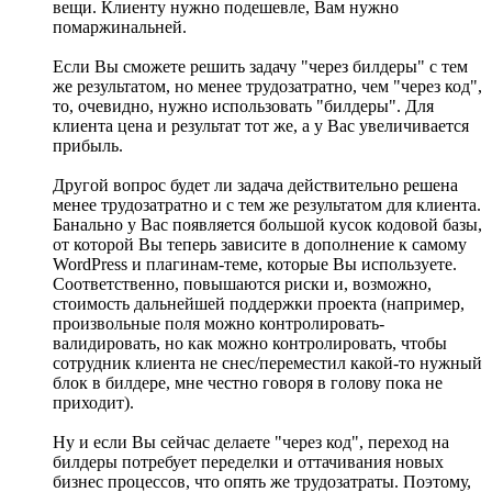
вещи. Клиенту нужно подешевле, Вам нужно
помаржинальней.
Если Вы сможете решить задачу "через билдеры" с тем
же результатом, но менее трудозатратно, чем "через код",
то, очевидно, нужно использовать "билдеры". Для
клиента цена и результат тот же, а у Вас увеличивается
прибыль.
Другой вопрос будет ли задача действительно решена
менее трудозатратно и с тем же результатом для клиента.
Банально у Вас появляется большой кусок кодовой базы,
от которой Вы теперь зависите в дополнение к самому
WordPress и плагинам-теме, которые Вы используете.
Соответственно, повышаются риски и, возможно,
стоимость дальнейшей поддержки проекта (например,
произвольные поля можно контролировать-
валидировать, но как можно контролировать, чтобы
сотрудник клиента не снес/переместил какой-то нужный
блок в билдере, мне честно говоря в голову пока не
приходит).
Ну и если Вы сейчас делаете "через код", переход на
билдеры потребует переделки и оттачивания новых
бизнес процессов, что опять же трудозатраты. Поэтому,