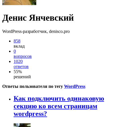
Денис Янчевский
WordPress-разработчик, denisco.pro
858
вклад
0
вопросов
1020
ответов
55%
решений
Ответы пользователя по тегу
WordPress
Как подключить одинаковую
секцию ко всем страницам
wordpress?