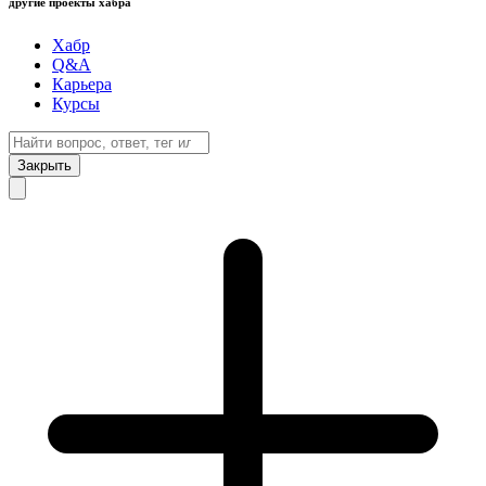
другие проекты хабра
Хабр
Q&A
Карьера
Курсы
Закрыть