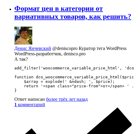
Формат цен в категории от
вариативных товаров, как решить?
Денис Янчевский
@deniscopro
Куратор тега WordPress
WordPress-разработчик, denisco.pro
А так?
add_filter('woocommerce_variable_price_html', 'dco
function dco_woocommerce_variable_price_html($pric
    $array = explode(' &ndash; ', $price);

    return '<span class="price-from">от</span> ' .
}
Ответ написан
более трёх лет назад
1
комментарий