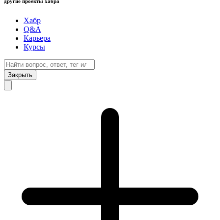
другие проекты хабра
Хабр
Q&A
Карьера
Курсы
Закрыть