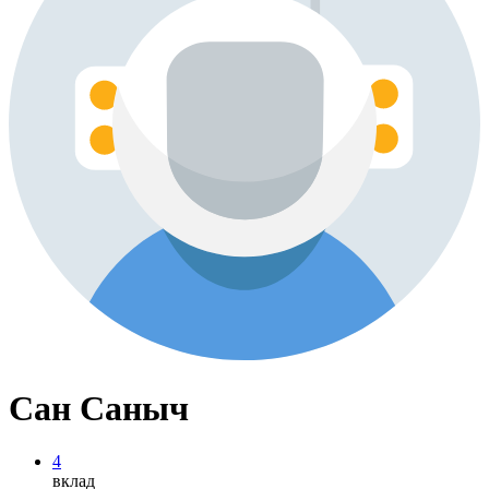
Сан Саныч
4
вклад