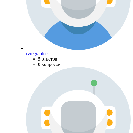
rvregraphics
5 ответов
0 вопросов