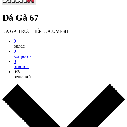
Đá Gà 67
ĐÁ GÀ TRỰC TIẾP DOCUMESH
0
вклад
0
вопросов
0
ответов
0%
решений