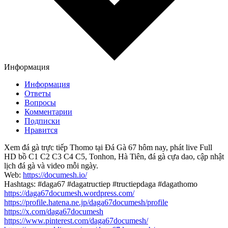
Информация
Информация
Ответы
Вопросы
Комментарии
Подписки
Нравится
Xem đá gà trực tiếp Thomo tại Đá Gà 67 hôm nay, phát live Full
HD bồ C1 C2 C3 C4 C5, Tonhon, Hà Tiên, đá gà cựa dao, cập nhật
lịch đá gà và video mỗi ngày.
Web:
https://documesh.io/
Hashtags: #daga67 #dagatructiep #tructiepdaga #dagathomo
https://daga67documesh.wordpress.com/
https://profile.hatena.ne.jp/daga67documesh/profile
https://x.com/daga67documesh
https://www.pinterest.com/daga67documesh/