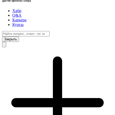
другие проекты хабра
Хабр
Q&A
Карьера
Курсы
Закрыть