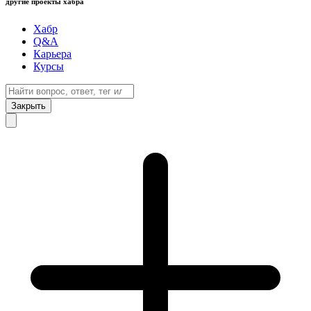
другие проекты хабра
Хабр
Q&A
Карьера
Курсы
Закрыть