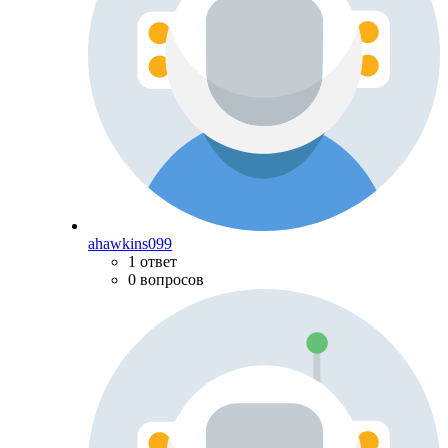
ahawkins099
1 ответ
0 вопросов