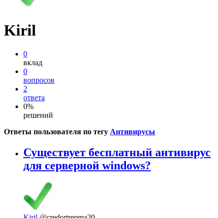
Kiril
0
вклад
0
вопросов
2
ответа
0%
решений
Ответы пользователя по тегу
Антивирусы
Существует бесплатный антивирус
для серверной windows?
Kiril
@credortrepma20