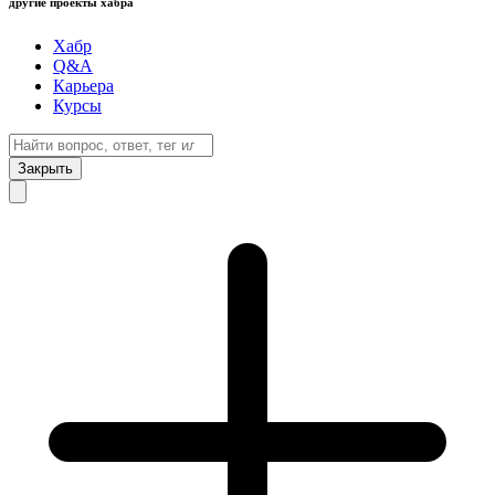
другие проекты хабра
Хабр
Q&A
Карьера
Курсы
Закрыть