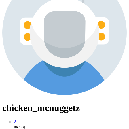
chicken_mcnuggetz
2
вклад