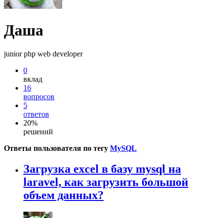
Даша
junior php web developer
0
вклад
16
вопросов
5
ответов
20%
решений
Ответы пользователя по тегу
MySQL
Загрузка excel в базу mysql на
laravel, как загрузить большой
объем данных?