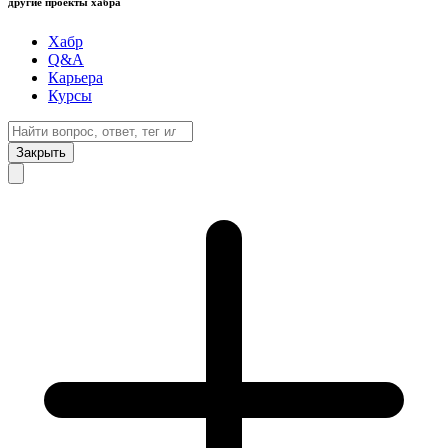
другие проекты хабра
Хабр
Q&A
Карьера
Курсы
Закрыть