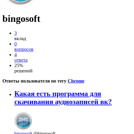
bingosoft
3
вклад
0
вопросов
4
ответа
25%
решений
Ответы пользователя по тегу
Chrome
Какая есть программа для
скачивания аудиозаписей вк?
bingosoft
@bingosoft