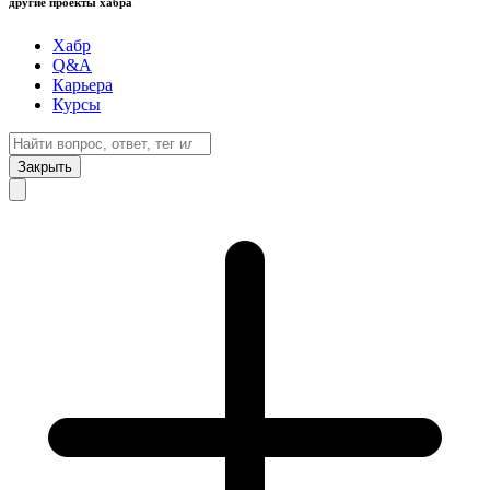
другие проекты хабра
Хабр
Q&A
Карьера
Курсы
Закрыть