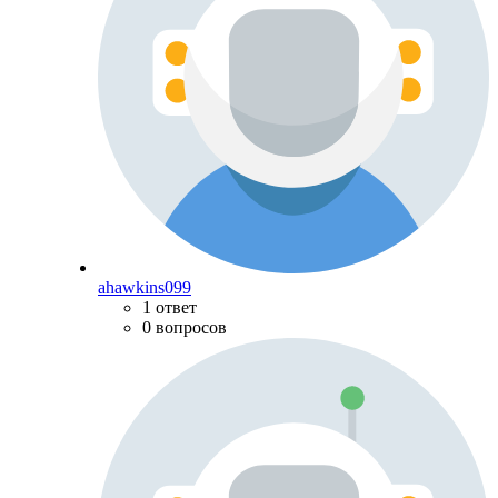
ahawkins099
1 ответ
0 вопросов