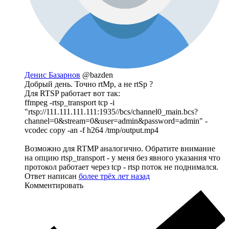
Денис Базарнов
@bazden
Добрый день. Точно rtMp, а не rtSp ?
Для RTSP работает вот так:
ffmpeg -rtsp_transport tcp -i
"rtsp://111.111.111.111:1935//bcs/channel0_main.bcs?
channel=0&stream=0&user=admin&password=admin" -
vcodec copy -an -f h264 /tmp/output.mp4
Возможно для RTMP аналогично. Обратите внимание
на опцию rtsp_transport - у меня без явного указания что
протокол работает через tcp - rtsp поток не поднимался.
Ответ написан
более трёх лет назад
Комментировать