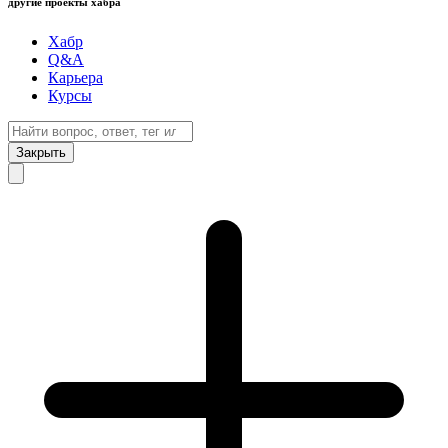
другие проекты хабра
Хабр
Q&A
Карьера
Курсы
Закрыть