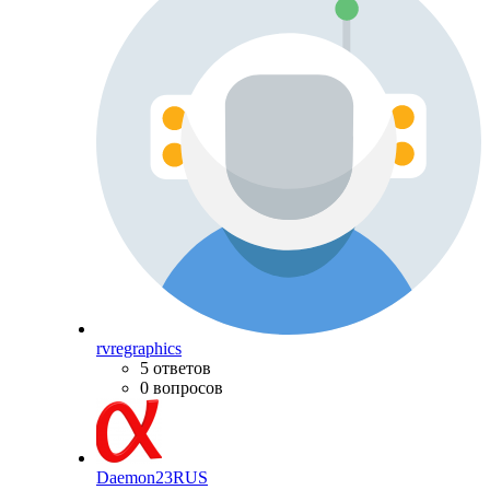
rvregraphics
5 ответов
0 вопросов
Daemon23RUS