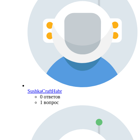
SushkaCraftHabr
0 ответов
1 вопрос