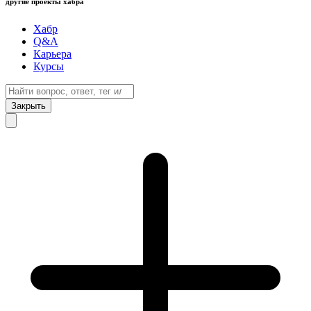
другие проекты хабра
Хабр
Q&A
Карьера
Курсы
Закрыть