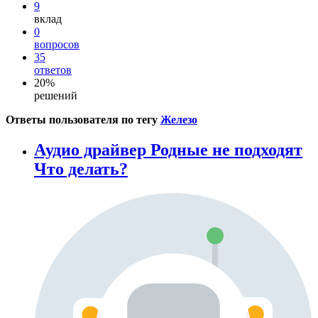
9
вклад
0
вопросов
35
ответов
20%
решений
Ответы пользователя по тегу
Железо
Аудио драйвер Родные не подходят
Что делать?