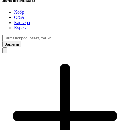
другие проекты хабра
Хабр
Q&A
Карьера
Курсы
Закрыть