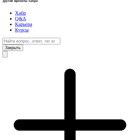
другие проекты хабра
Хабр
Q&A
Карьера
Курсы
Закрыть