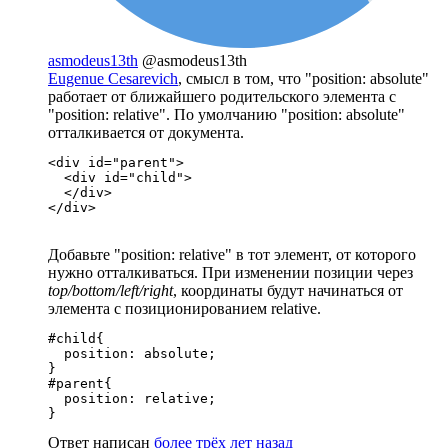
asmodeus13th
@asmodeus13th
Eugenue Cesarevich
, смысл в том, что "position: absolute"
работает от ближайшего родительского элемента с
"position: relative". По умолчанию "position: absolute"
отталкивается от документа.
<div id="parent">

  <div id="child">

  </div>

</div>
Добавьте "position: relative" в тот элемент, от которого
нужно отталкиваться. При изменении позиции через
top/bottom/left/right
, координаты будут начинаться от
элемента с позиционированием relative.
#child{

  position: absolute;

}

#parent{

  position: relative;

}
Ответ написан
более трёх лет назад