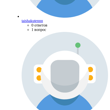
taishakutennn
0 ответов
1 вопрос