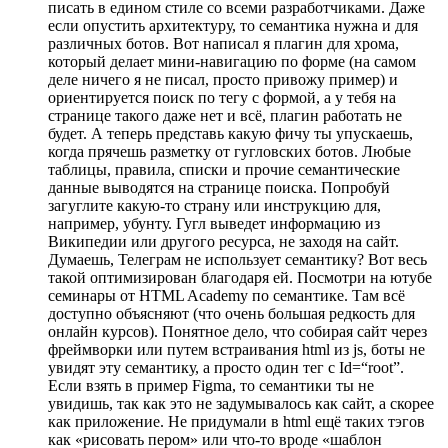
писать в едином стиле со всеми разработчиками. Даже
если опустить архитектуру, то семантика нужна и для
различных ботов. Вот написал я плагин для хрома,
который делает мини-навигацию по форме (на самом
деле ничего я не писал, просто привожу пример) и
ориентируется поиск по тегу с формой, а у тебя на
странице такого даже нет и всё, плагин работать не
будет. А теперь представь какую фичу ты упускаешь,
когда прячешь разметку от гугловских ботов. Любые
таблицы, правила, списки и прочие семантические
данные выводятся на странице поиска. Попробуй
загуглите какую-то страну или инструкцию для,
например, убунту. Гугл выведет информацию из
Википедии или другого ресурса, не заходя на сайт.
Думаешь, Телеграм не использует семантику? Вот весь
такой оптимизирован благодаря ей. Посмотри на ютубе
семинары от HTML Academy по семантике. Там всё
доступно объясняют (что очень большая редкость для
онлайн курсов). Понятное дело, что собирая сайт через
фреймворки или путем встраивания html из js, боты не
увидят эту семантику, а просто один тег с Id=“root”.
Если взять в пример Figma, то семантики ты не
увидишь, так как это не задумывалось как сайт, а скорее
как приложение. Не придумали в html ещё таких тэгов
как «рисовать пером» или что-то вроде «шаблон