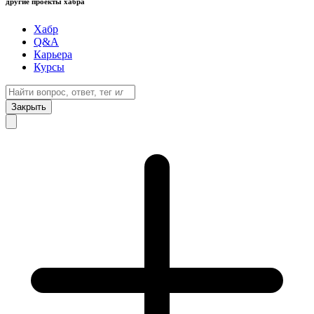
другие проекты хабра
Хабр
Q&A
Карьера
Курсы
Закрыть