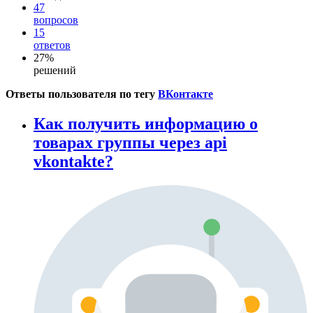
47
вопросов
15
ответов
27%
решений
Ответы пользователя по тегу
ВКонтакте
Как получить информацию о
товарах группы через api
vkontakte?