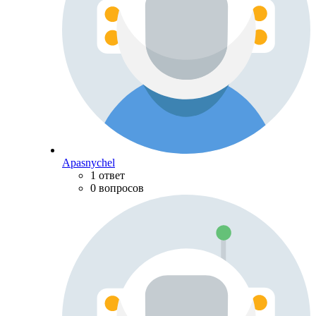
Apasnychel
1 ответ
0 вопросов