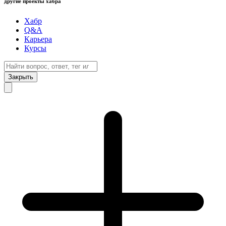
другие проекты хабра
Хабр
Q&A
Карьера
Курсы
Закрыть