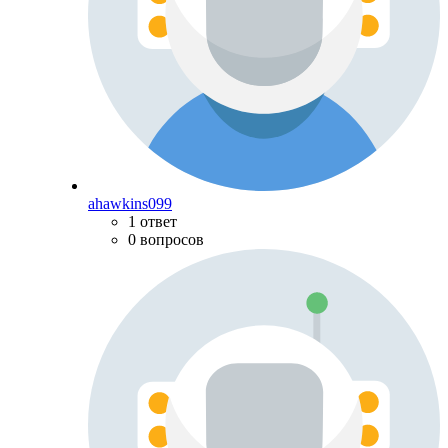
ahawkins099
1 ответ
0 вопросов