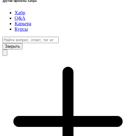
другие проекты хабра
Хабр
Q&A
Карьера
Курсы
Закрыть