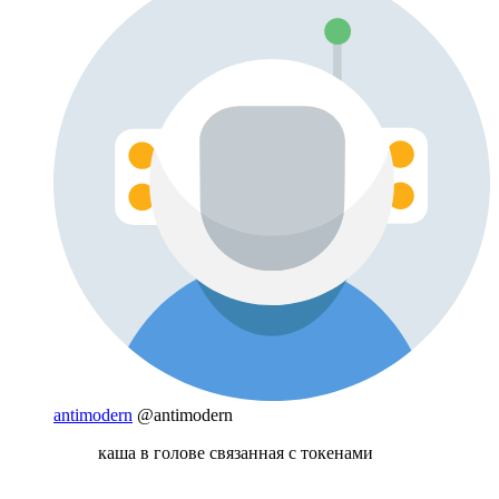
antimodern
@antimodern
каша в голове связанная с токенами