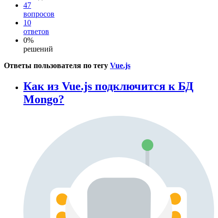
47
вопросов
10
ответов
0%
решений
Ответы пользователя по тегу
Vue.js
Как из Vue.js подключится к БД
Mongo?