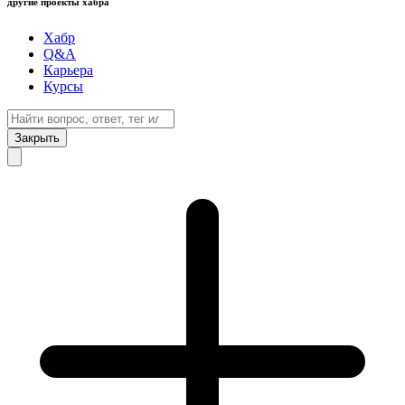
другие проекты хабра
Хабр
Q&A
Карьера
Курсы
Закрыть