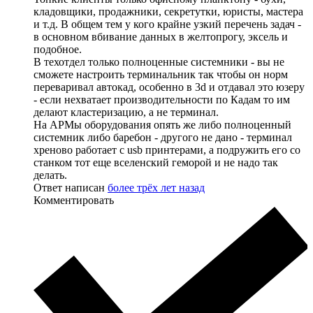
кладовщики, продажники, секретутки, юристы, мастера
и т.д. В общем тем у кого крайне узкий перечень задач -
в основном вбивание данных в желтопрогу, эксель и
подобное.
В техотдел только полноценные системники - вы не
сможете настроить терминальник так чтобы он норм
переваривал автокад, особенно в 3d и отдавал это юзеру
- если нехватает производительности по Кадам то им
делают кластеризацию, а не терминал.
На АРМы оборудования опять же либо полноценный
системник либо баребон - другого не дано - терминал
хреново работает с usb принтерами, а подружить его со
станком тот еще вселенский геморой и не надо так
делать.
Ответ написан
более трёх лет назад
Комментировать