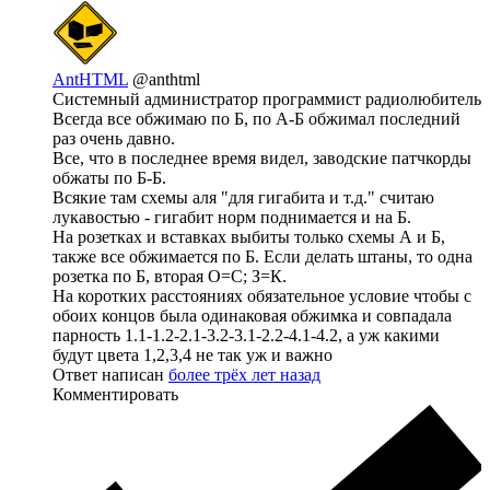
AntHTML
@anthtml
Системный администратор программист радиолюбитель
Всегда все обжимаю по Б, по А-Б обжимал последний
раз очень давно.
Все, что в последнее время видел, заводские патчкорды
обжаты по Б-Б.
Всякие там схемы аля "для гигабита и т.д." считаю
лукавостью - гигабит норм поднимается и на Б.
На розетках и вставках выбиты только схемы А и Б,
также все обжимается по Б. Если делать штаны, то одна
розетка по Б, вторая О=С; З=К.
На коротких расстояниях обязательное условие чтобы с
обоих концов была одинаковая обжимка и совпадала
парность 1.1-1.2-2.1-3.2-3.1-2.2-4.1-4.2, а уж какими
будут цвета 1,2,3,4 не так уж и важно
Ответ написан
более трёх лет назад
Комментировать