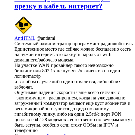
врезку в кабель интернет?
AntHTML
@anthtml
Системный администратор программист радиолюбитель
Единственное место где сейчас можно беспалевно сесть
на чужой интернет, это хакнуть пароль от wi-fi
домашнего/рабочего модема.
На участке WAN-провайдер такого невозможно -
биллинг или 802.1х не пустят 2х клиентов на один
логин/mac/ip
и в любом случае либо один отвалится, либо обоих
заблочат.
Ощутимые падения скорости чаще всего связаны с
"экономичным" расширением, когда на уже давольно
загруженный коммутатор вешают еще куст абонентов и
весь микрорайон стучится до цода по одному
гигабитному линку, либо на один 2,5гб/с порт PON
цепляют 64-128 модемов - естественно по вечерам могут
быть затупы, особено если стоят QOSы на IPTV и
телефонию