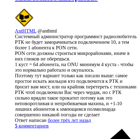
AntHTML
@anthtml
Системный администратор программист радиолюбитель
РТК не будет заморачиваться подключением 10, а тем
более 1 абонента к PON сети.
PON сети должны строиться микрорайонами, иначе в
них глюков не оберешься.
1 куст = 64 абонента, на ONU минимум 4 куста - чтобы
это нормально работало и окупалось.
Поэтому тут вариант только как писали выше: самое
простое искать жильцов кто подключится к РТК и
бросит вам мост, или на крайняк перетереть с техниками
РТК чтоб подключили Вас через чердак, но с РТК
сильно врядли такое прокатит потому как это
неповоротливая и непробиваемая махина, и +1-10
лишних абонентов к имеющимся полмилиарда
совершенно никакой погоды не сделает
Ответ написан
более трёх лет назад
5
комментариев