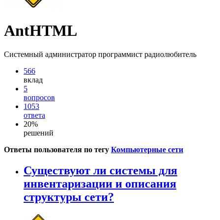
AntHTML
Системный администратор программист радиолюбитель
566
вклад
5
вопросов
1053
ответа
20%
решений
Ответы пользователя по тегу
Компьютерные сети
Существуют ли системы для
инвентаризации и описания
структуры сети?