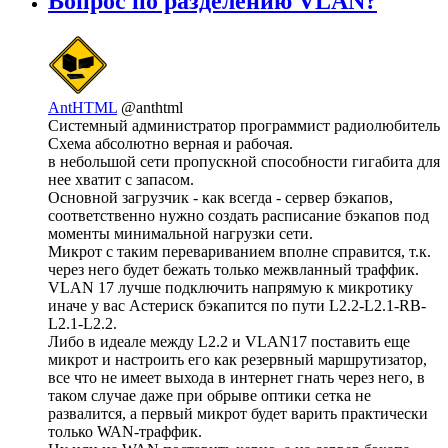
Вопрос по разделению VLAN?
AntHTML
@anthtml
Системный администратор программист радиолюбитель
Схема абсолютно верная и рабочая.
в небольшой сети пропускной способности гигабита для
нее хватит с запасом.
Основной загрузчик - как всегда - сервер бэкапов,
соответственно нужно создать расписание бэкапов под
моменты минимальной нагрузки сети.
Микрот с таким перевариванием вполне справится, т.к.
через него будет бежать только межвланный траффик.
VLAN 17 лучше подключить напрямую к микротику
иначе у вас Астериск бэкапится по пути L2.2-L2.1-RB-
L2.1-L2.2.
Либо в идеале между L2.2 и VLAN17 поставить еще
микрот и настроить его как резервный маршрутизатор,
все что не имеет выхода в интернет гнать через него, в
таком случае даже при обрыве оптики сетка не
развалится, а первый микрот будет варить практически
только WAN-траффик.