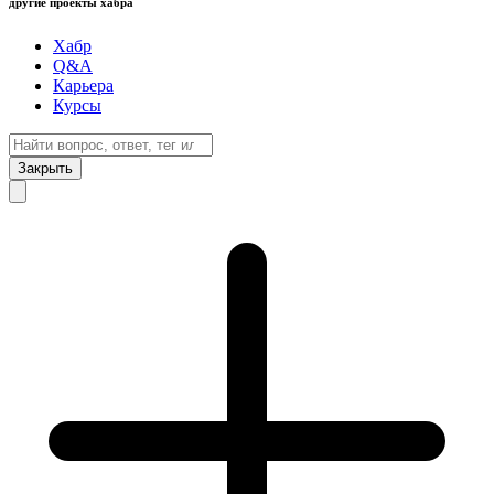
другие проекты хабра
Хабр
Q&A
Карьера
Курсы
Закрыть