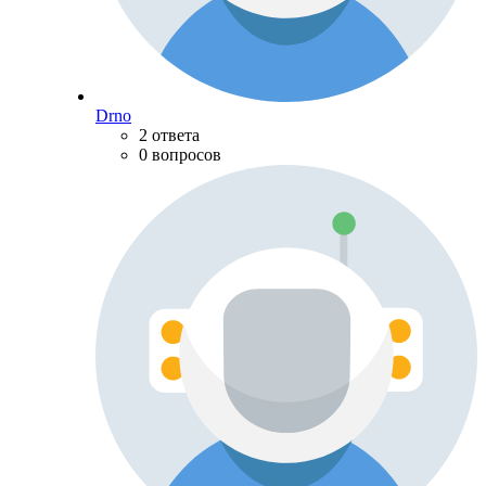
Drno
2 ответа
0 вопросов